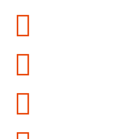


