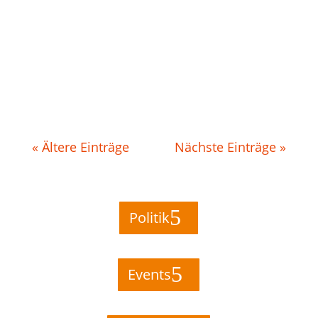
Vorweihnachtszeit für
armutsbetroffene Menschen
gesammelt. Das Ergebnis: 500 kg an
Lebensmitteln & Hygieneprodukten.
« Ältere Einträge
Nächste Einträge »
Politik
Events