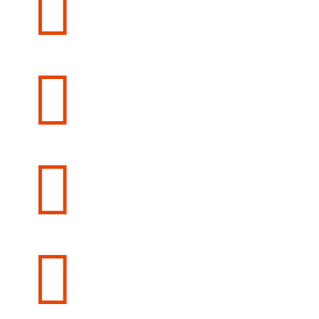



