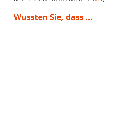
Wussten Sie, dass …
es jedes Jahr große Mengen
Obst und Gemüse, die nicht
der „Norm“ entsprechen, gar
nicht erst in den Handel
schaffen?
die Marmelade mit Sinn in der
Flüchtlingskrise 2015 initiiert
wurde?
wir auch gemeinsam mit
Jugend am Werk (unseren
Partner:innen bei TafelWerk)
einkochen?