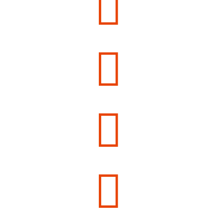



