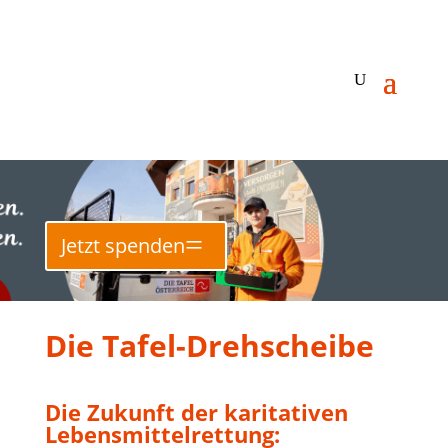
Jetzt spenden
Die Tafel-Drehscheibe
Die Zukunft der karitativen
Lebensmittelrettung: