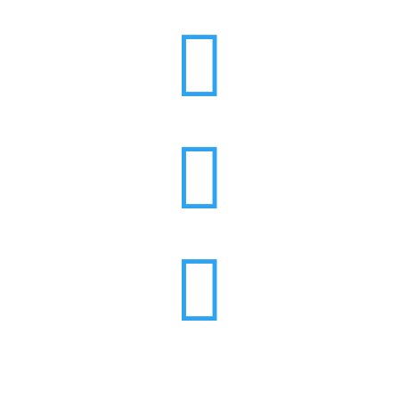


