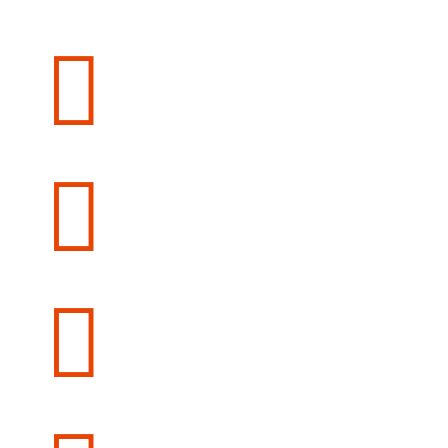


