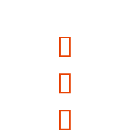


