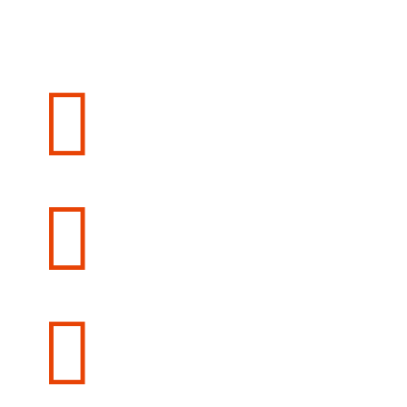


