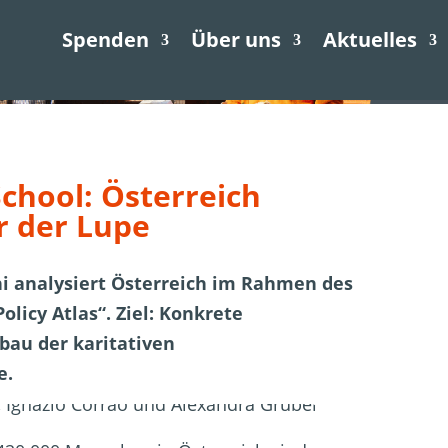
Spenden
Über uns
Spenden
Aktuelles
Über uns
Jetzt spenden
chool: Österreich
r der Lupe
i analysiert Österreich im Rahmen des
olicy Atlas“. Ziel: Konkrete
au der karitativen
e.