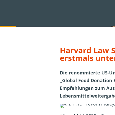
Harvard Law S
erstmals unte
Die renommierte US-Un
„Global Food Donation P
Empfehlungen zum Ausb
Lebensmittelweitergab