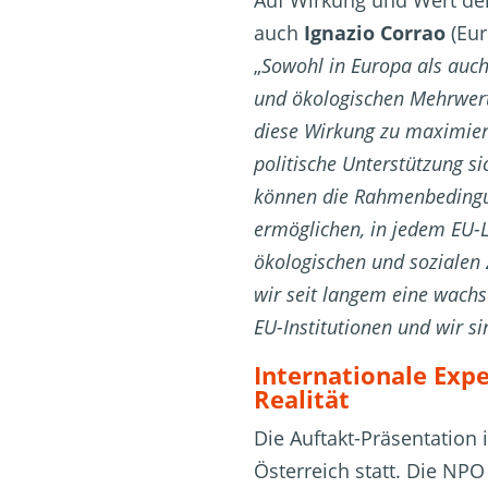
Auf Wirkung und Wert der
auch
Ignazio Corrao
(Eur
„
Sowohl in Europa als auch
und ökologischen Mehrwert
diese Wirkung zu maximier
politische Unterstützung si
können die Rahmenbedingun
ermöglichen, in jedem EU-La
ökologischen und sozialen 
wir seit langem eine wach
EU-Institutionen und wir s
Internationale Exper
Realität
Die Auftakt-Präsentation 
Österreich statt.
Die NPO 