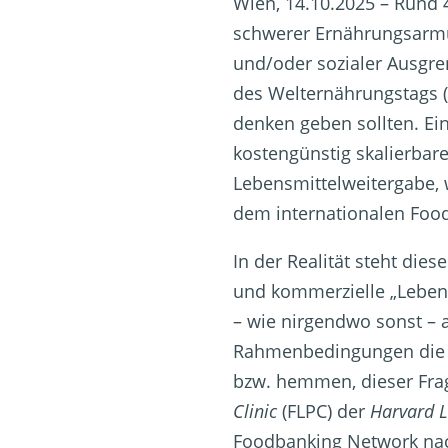
Wien, 14.10.2025 –
Rund 
schwerer Ernährungsarmut
und/oder sozialer Ausgre
des Welternährungstags (
denken geben sollten. Ein
kostengünstig skalierbare 
Lebensmittelweitergabe, w
dem internationalen Food
In der Realität steht di
und kommerzielle „Lebensm
– wie nirgendwo sonst –
Rahmenbedingungen die k
bzw. hemmen, dieser Frag
Clinic
(FLPC) der
Harvard 
Foodbanking Network n