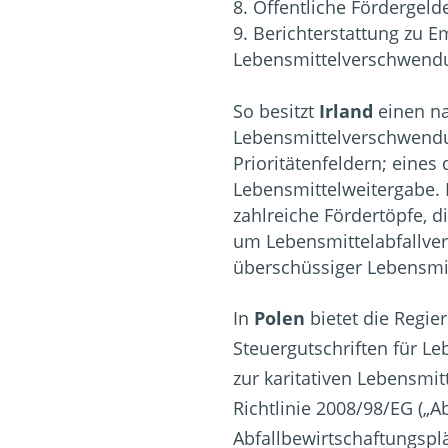
Öffentliche Fördergel
Berichterstattung zu 
Lebensmittelverschwend
So besitzt
Irland
einen na
Lebensmittelverschwendu
Prioritätenfeldern; eines 
Lebensmittelweitergabe. 
zahlreiche Fördertöpfe, di
um Lebensmittelabfallve
überschüssiger Lebensmi
In
Polen
bietet die Regi
Steuergutschriften für L
zur karitativen Lebensmi
Richtlinie 2008/98/EG („Ab
Abfallbewirtschaftungsp