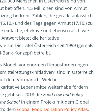
420.000 Menschen in Österreich sind von
 betroffen. 1,5 Millionen sind von Armut
nzung bedroht. Zahlen, die gerade anlässlich
16.10.) und des Tags gegen Armut (17.10.) zu
e einfache, effektive und ebenso rasch wie
Antwort bietet die karitative
ie sie Die Tafel Österreich seit 1999 (gemäß
-Bank-Konzept) betreibt.
eses Modell vor enormen Herausforderungen
ittelrettungs-Initiativen“ sind in Österreich
 auf dem Vormarsch. Welche
aritative Lebensmittelweiterhabe fördern
e geht seit 2018 die
Food Law and Policy
Law School
in einem Projekt mit dem Global
ach: dem
Global Food Donation Policy Atlas
.