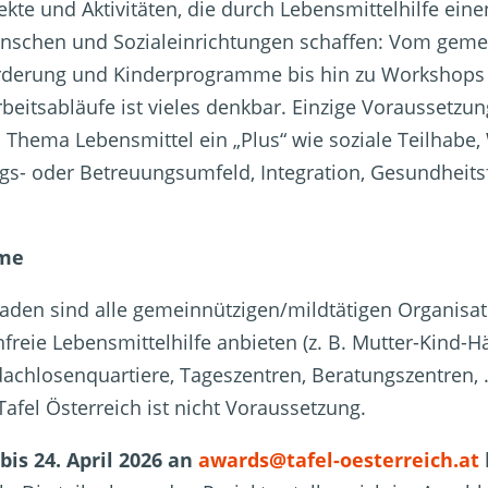
kte und Aktivitäten, die durch Lebensmittelhilfe ein
nschen und Sozialeinrichtungen schaffen: Vom ge
rderung und Kinderprogramme bis hin zu Workshops 
rbeitsabläufe ist vieles denkbar. Einzige Voraussetzun
hema Lebensmittel ein „Plus“ wie soziale Teilhabe,
ngs- oder Betreuungsumfeld, Integration, Gesundheits
hme
aden sind alle gemeinnützigen/mildtätigen Organisat
nfreie Lebensmittelhilfe anbieten (z. B. Mutter-Kind-
dachlosenquartiere, Tageszentren, Beratungszentren, 
afel Österreich ist nicht Voraussetzung.
bis 24. April 2026 an
awards@tafel-oesterreich.at