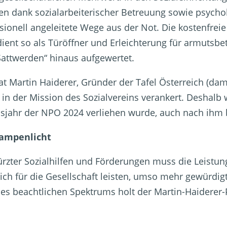
nen dank sozialarbeiterischer Betreuung sowie psycho
ionell angeleitete Wege aus der Not. Die kostenfreie
 dient so als Türöffner und Erleichterung für armutsb
Sattwerden“ hinaus aufgewertet.
hat Martin Haiderer, Gründer der Tafel Österreich (da
 in der Mission des Sozialvereins verankert. Deshalb 
msjahr der NPO 2024 verliehen wurde, auch nach ihm
Rampenlicht
rzter Sozialhilfen und Förderungen muss die Leistung
lich für die Gesellschaft leisten, umso mehr gewürdi
ses beachtlichen Spektrums holt der Martin-Haiderer-