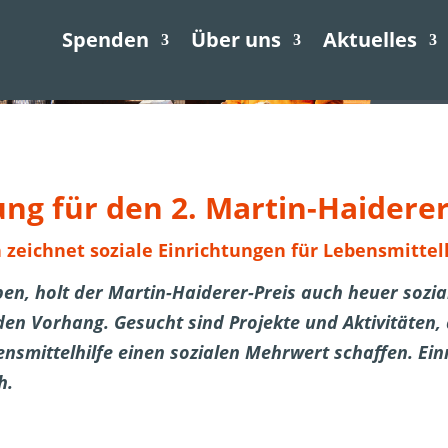
Spenden
Über uns
Aktuelles
Jetzt spenden
ng für den 2. Martin-Haiderer
h zeichnet soziale Einrichtungen für Lebensmittelh
en, holt der Martin-Haiderer-Preis auch heuer sozia
den Vorhang. Gesucht sind Projekte und Aktivitäten,
ensmittelhilfe einen sozialen Mehrwert schaffen. Ein
h.