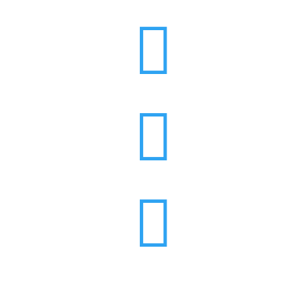


