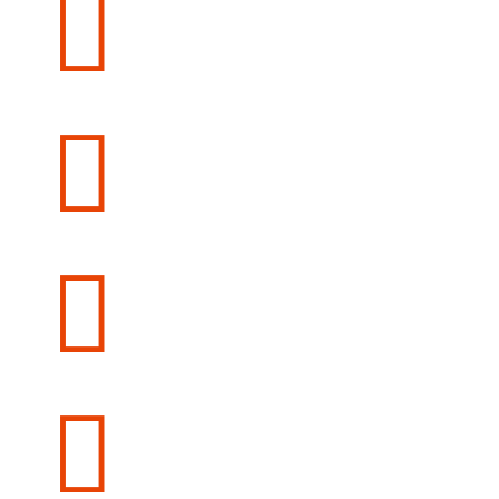



