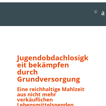
Jetzt spenden
Jugendobdachlosigk
eit bekämpfen
durch
Grundversorgung
Eine reichhaltige Mahlzeit
aus nicht mehr
verkäuflichen
Lebensmittelspenden