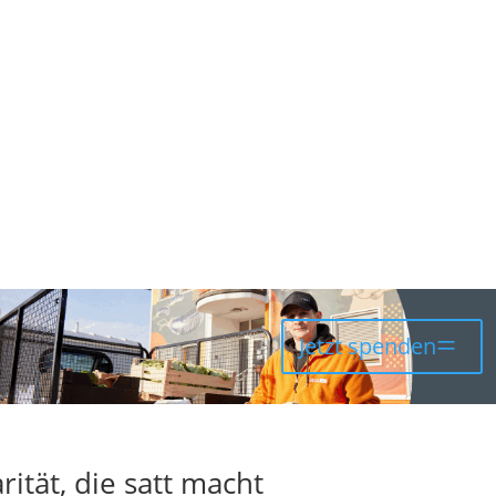
Spenden
Über uns
Aktuelles
Was
Jetzt spenden
ität, die satt macht