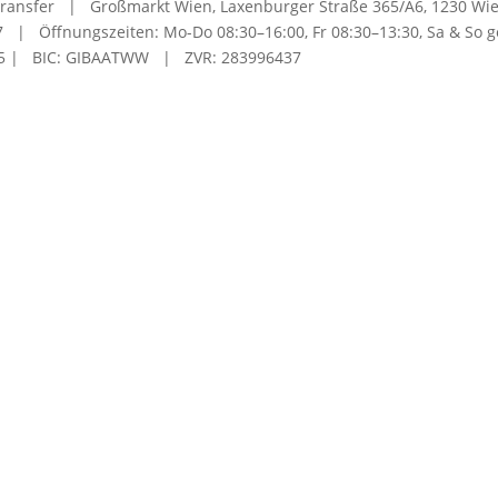
en Transfer | Großmarkt Wien, Laxenburger Straße 365/A6, 1230 Wi
87 | Öffnungszeiten: Mo-Do 08:30–16:00, Fr 08:30–13:30, Sa & So 
005 | BIC: GIBAATWW | ZVR: 283996437